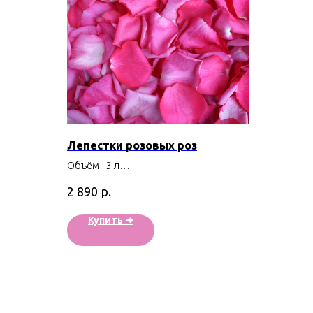
Лепестки розовых роз
Объём - 3 л
Производство - Эквадор
р.
2 890
Купить ➜