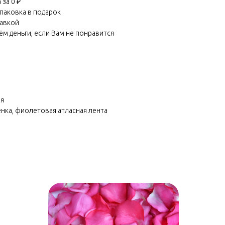
за 0 ₽
паковка в подарок
равкой
м деньги, если Вам не понравится
ия
ёнка, фиолетовая атласная лента