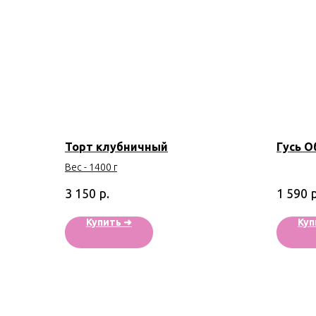
Торт клубничный
Гусь О
Вес - 1400 г
р.
р
3 150
1 590
Купить ➜
Куп