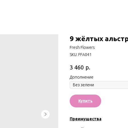
9 жёлтых альст
Fresh Flowers
SKU:
FFA041
р.
3 460
Дополнениe
Купить
Преимущества