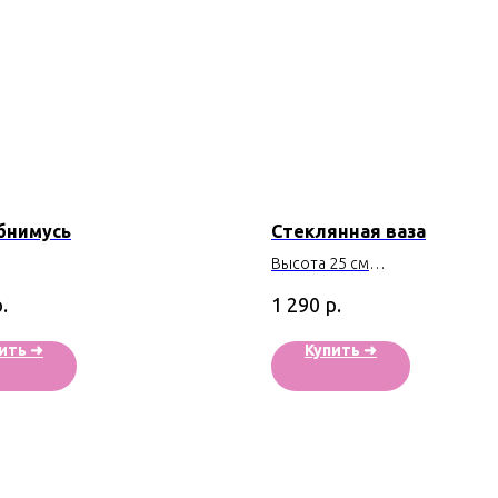
бнимусь
Стеклянная ваза
Высота 25 см
Производство - Россия
.
р.
1 290
ить ➜
Купить ➜