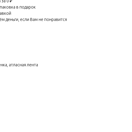
за 0 ₽
паковка в подарок
равкой
м деньги, если Вам не понравится
нка, атласная лента