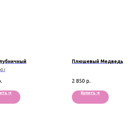
клубничный
Плюшевый Медведь
0 г
.
р.
2 850
ить ➜
Купить ➜