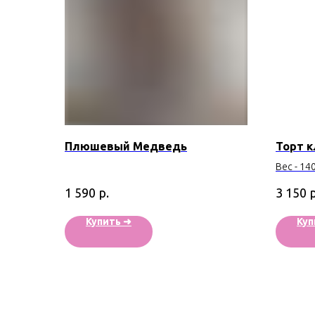
Плюшевый Медведь
Торт 
Вес - 140
р.
р
1 590
3 150
Купить ➜
Куп