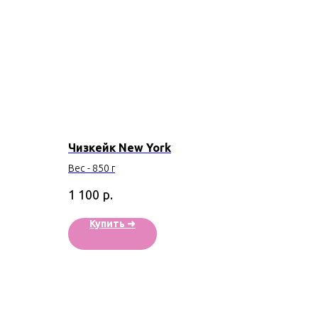
Чизкейк New York
Вес - 850 г
р.
1 100
Купить ➜