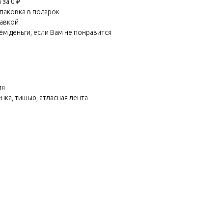
за 0 ₽
паковка в подарок
равкой
м деньги, если Вам не понравится
ия
ёнка, тишью, атласная лента