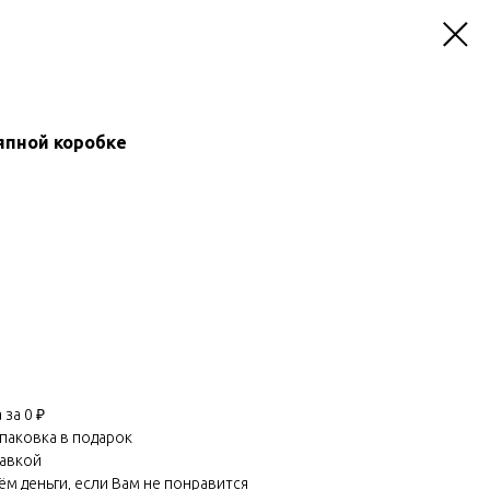
япной коробке
за 0 ₽
паковка в подарок
равкой
м деньги, если Вам не понравится