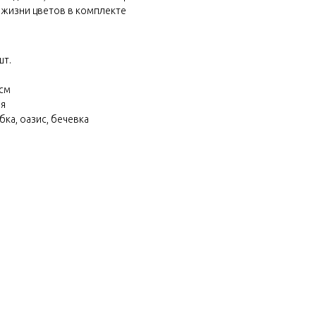
 жизни цветов в комплекте
шт.
 см
ия
бка, оазис, бечевка