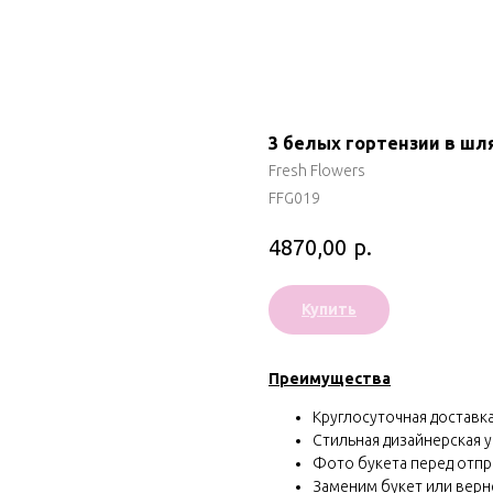
3 белых гортензии в шл
Fresh Flowers
FFG019
р.
4870,00
Купить
Преимущества
Круглосуточная доставка 
Стильная дизайнерская у
Фото букета перед отп
Заменим букет или вернё