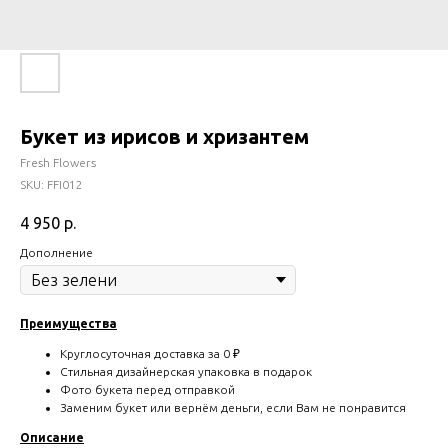
Букет из ирисов и хризантем
Fresh Flowers
SKU:
FFI012
4 950
р.
Дополнение
Преимущества
Круглосуточная доставка за 0 ₽
Стильная дизайнерская упаковка в подарок
Фото букета перед отправкой
Заменим букет или вернём деньги, если Вам не понравится
Описание