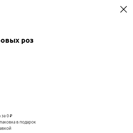
ровых роз
за 0 ₽
паковка в подарок
равкой