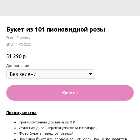
Букет из 101 пионовидной розы
Fresh Flowers
SKU:
FFPO032
51 290
р.
Дополнениe
Купить
Преимущества
Круглосуточная доставка за 0 ₽
Стильная дизайнерская упаковка в подарок
Фото букета перед отправкой
Заменим букет или вернём деньги, если Вам не понравится