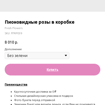
Пионовидные розы в коробке
Fresh Flowers
SKU:
FFRP039
8 010
р.
Дополнение
Купить
Преимущества
Круглосуточная доставка за 0 ₽
Стильная дизайнерская упаковка в подарок
Фото букета перед отправкой
Заменим букет или вернём деньги, если Вам не понравится