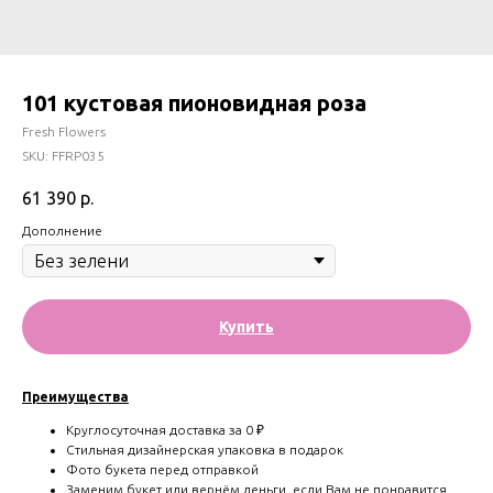
101 кустовая пионовидная роза
Fresh Flowers
SKU:
FFRP035
61 390
р.
Дополнение
Купить
Преимущества
Круглосуточная доставка за 0 ₽
Стильная дизайнерская упаковка в подарок
Фото букета перед отправкой
Заменим букет или вернём деньги, если Вам не понравится