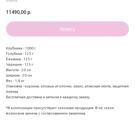
ff0499
11490,00
р.
Купить
Клубника - 1000 г
Голубика - 125 г
Ежевика - 125 г
Черешня - 125 г
Высота - 20 см
Ширина - 20 см
Вес - 1,8 кг
Упаковка - корзина, еловые иголочки, оазис, атласная лента, защитная
плёнка
Бесплатная доставка и записка к каждому заказу
*В композиции присутствуют сезонная продукция. В не сезон
возможна замена с согласованием заказчика.