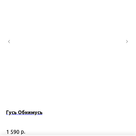
Гусь Обнимусь
Ча
Аро
Вре
р.
1 590
49