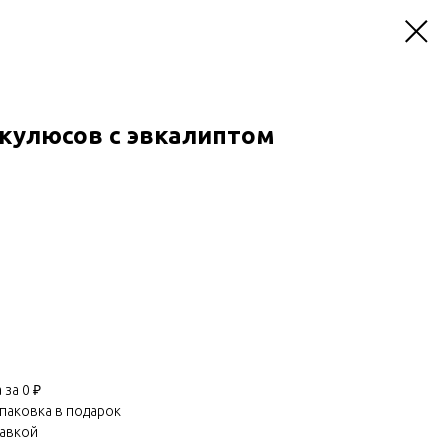
нкулюсов с эвкалиптом
за 0 ₽
паковка в подарок
равкой