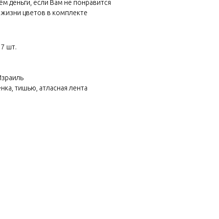
м деньги, если Вам не понравится
 жизни цветов в комплекте
 7 шт.
Израиль
енка, тишью, атласная лента