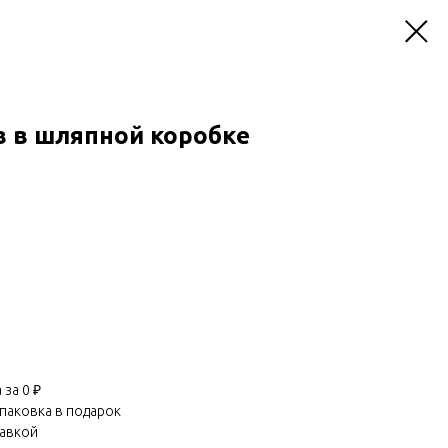
в в шляпной коробке
за 0 ₽
паковка в подарок
равкой