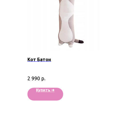
Кот Батон
р.
2 990
Купить ➜