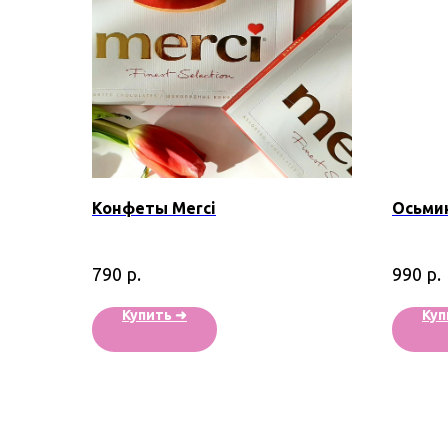
Конфеты Merci
Осьми
р.
р.
790
990
Купить ➜
Куп