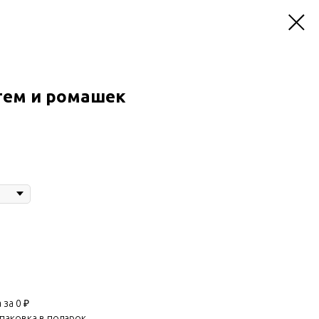
тем и ромашек
за 0 ₽
паковка в подарок