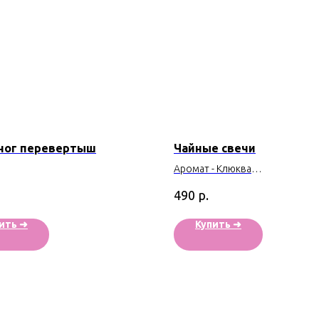
ног перевертыш
Чайные свечи
Аромат - Клюква
Время горения: 3 ч
р.
490
ить ➜
Купить ➜