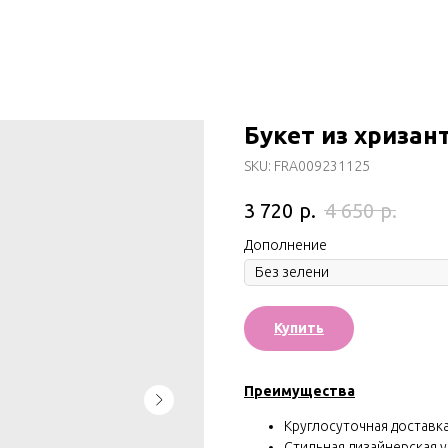
Букет из хризан
SKU:
FRA009231125
р.
р.
3 720
4 650
Дополнениe
Купить
Преимущества
Круглосуточная доставка 
Стильная дизайнерская у