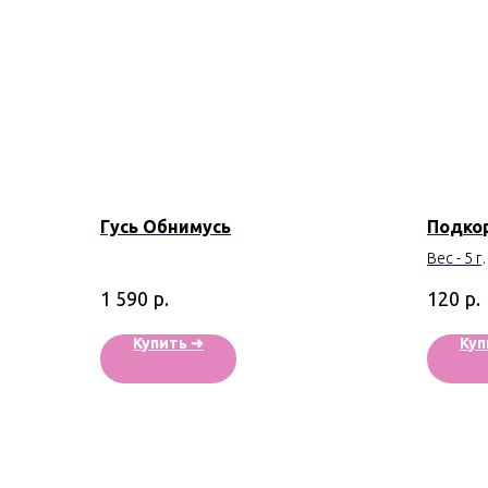
Гусь Обнимусь
Подкор
Вес - 5 г
Произво
р.
р.
1 590
120
Купить ➜
Куп