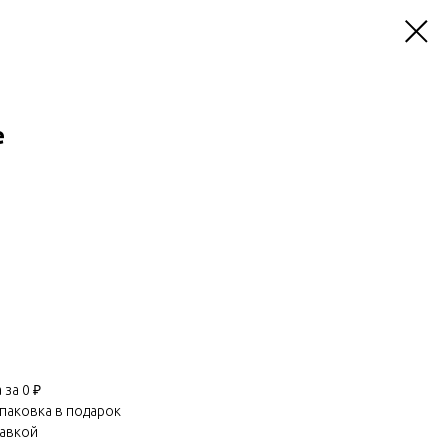
e
за 0 ₽
паковка в подарок
равкой