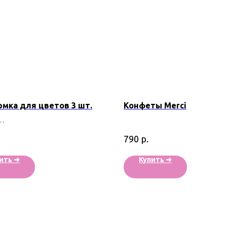
мка для цветов 3 шт.
Конфеты Merci
дство - Голландия
р.
790
ить ➜
Купить ➜