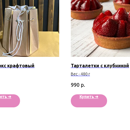
окс крафтовый
Тарталетки с клубникой
Вес - 480 г
р.
990
ить ➜
Купить ➜