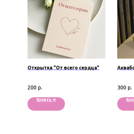
Открытка "От всего сердца"
Акваб
р.
р.
200
300
Купить ➜
Куп