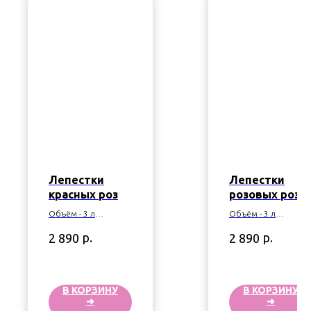
Лепестки
Лепестки
красных роз
розовых роз
Объём - 3 л
Объём - 3 л
Производство -
Производство -
р.
р.
2 890
2 890
Эквадор
Эквадор
В КОРЗИНУ
В КОРЗИНУ
➜
➜