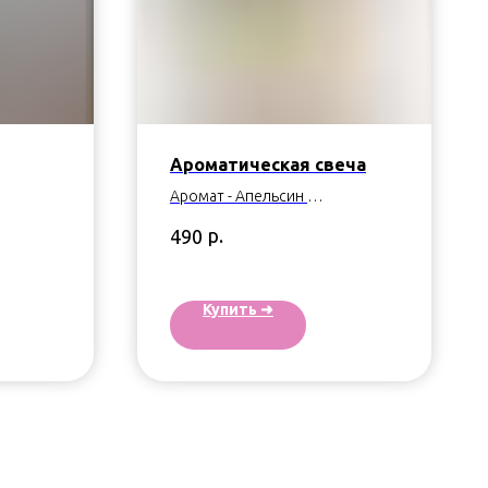
Ароматическая свеча
Аромат - Апельсин
Время горения: 30 ч
р.
490
Купить ➜