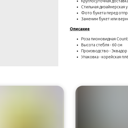
Круглосуточная доставка 
Стильная дизайнерская у
Фото букета перед отп
Заменим букет или вернё
Описание
Роза пионовидная Country
Высота стебля - 60 см
Производство - Эквадор
Упаковка - корейская плё