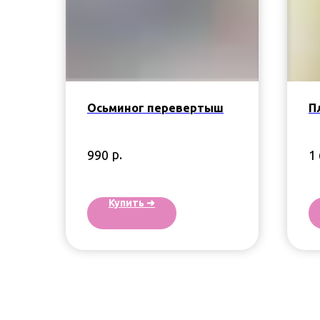
Осьминог перевертыш
П
р.
990
1
Купить ➜