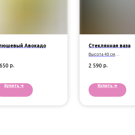
люшевый Авокадо
Стеклянная ваза
Высота 40 см
Производство - Россия
р.
р.
 650
2 590
Купить ➜
Купить ➜