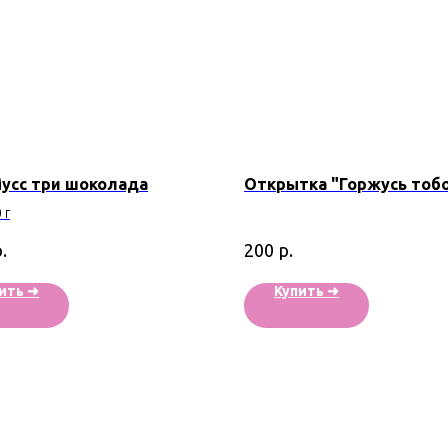
усс три шоколада
Открытка "Горжусь тоб
 г
.
р.
200
ить ➜
Купить ➜