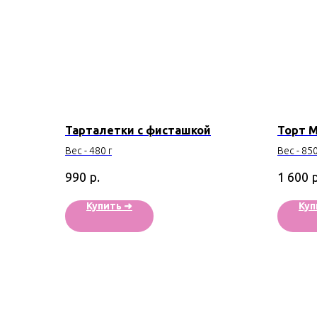
Тарталетки с фисташкой
Торт М
Вес - 480 г
Вес - 850
р.
р
990
1 600
Купить ➜
Куп