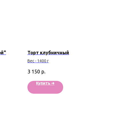
ой"
Торт клубничный
Вес - 1400 г
р.
3 150
Купить ➜