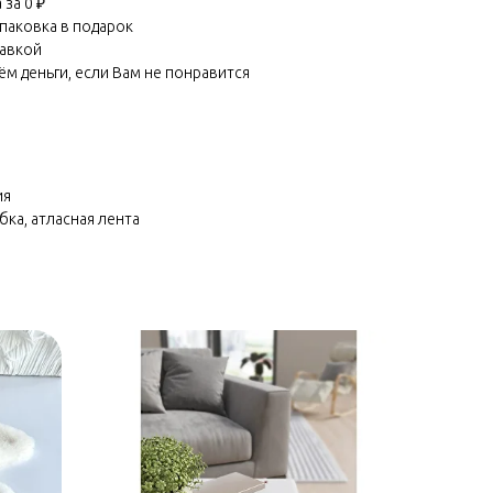
за 0 ₽
паковка в подарок
равкой
м деньги, если Вам не понравится
ия
бка, атласная лента