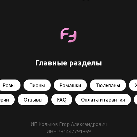
Главные разделы
Розы
Пионы
Ромашки
Тюльпаны
ерии
Отзывы
FAQ
Оплата и гарантия
ИП Кольцов Егор Александрович
ИНН 781447791869