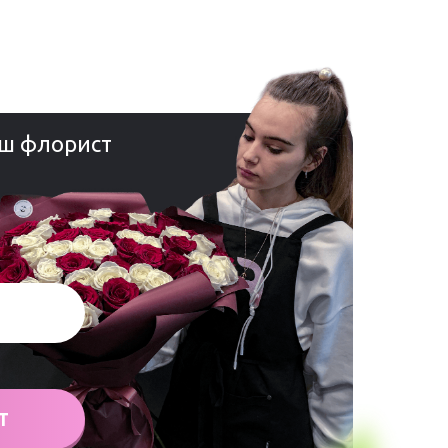
ш флорист
Т