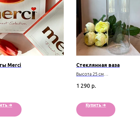
ты Merci
Стеклянная ваза
Высота 25 см
Производство - Россия
р.
1 290
ить ➜
Купить ➜