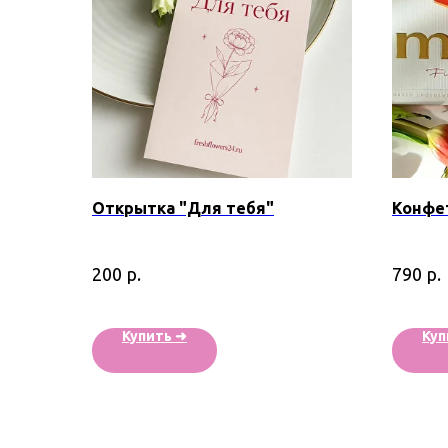
Открытка "Для тебя"
Конфе
р.
р.
200
790
Купить ➜
Куп