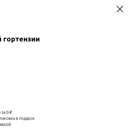
й гортензии
за 0 ₽
паковка в подарок
равкой