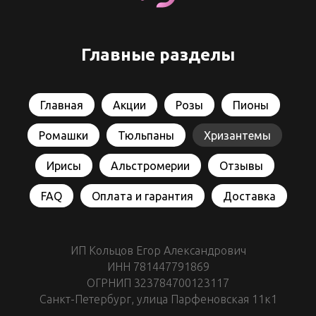
Главные разделы
Главная
Акции
Розы
Пионы
Ромашки
Тюльпаны
Хризантемы
Ирисы
Альстромерии
Отзывы
FAQ
Оплата и гарантия
Доставка
ИП Кольцов Егор Александрович
ИНН 781447791869
ОГРНИП 323784700123117
Санкт-Петербург, улица Парфеновская 11к1