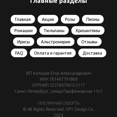
Главные разделы
Главная
Акции
Розы
Пионы
Ромашки
Тюльпаны
Хризантемы
Ирисы
Альстромерии
Отзывы
FAQ
Оплата и гарантия
Доставка
ИП Кольцов Егор Александрович
ИНН 781447791869
ОГРНИП 323784700123117
Санкт-Петербург, улица Парфеновская 11к1
ПУБЛИЧНАЯ ОФЕРТА
© All Rights Reserved. OFY Design Co.
2024