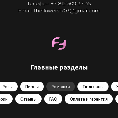
Телефон:
+7-812-509-37-45
Email: theflowers1703@gmail.com
Главные разделы
Розы
Пионы
Ромашки
Тюльпаны
ерии
Отзывы
FAQ
Оплата и гарантия