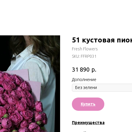
51 кустовая пио
Fresh Flowers
SKU:
FFRP031
р.
31 890
Дополнение
Купить
Преимущества