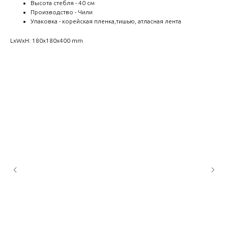
Высота стебля - 40 см
Производство - Чили
Упаковка - корейская пленка,тишью, атласная лента
LxWxH: 180x180x400 mm