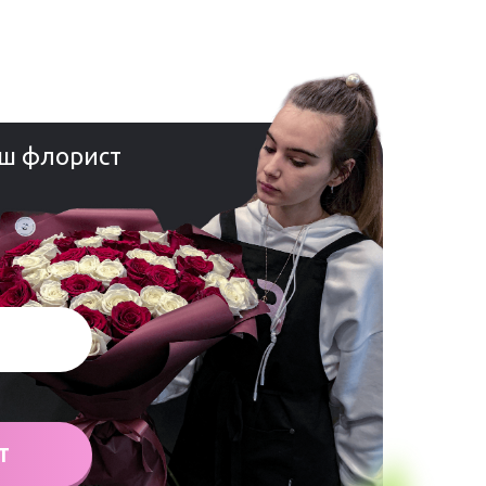
ш флорист
Т