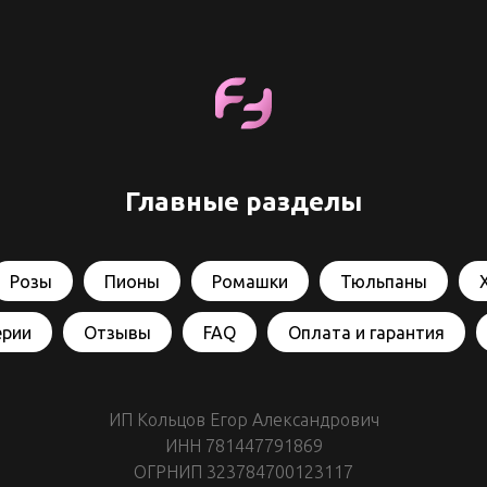
Главные разделы
Розы
Пионы
Ромашки
Тюльпаны
ерии
Отзывы
FAQ
Оплата и гарантия
ИП Кольцов Егор Александрович
ИНН 781447791869
ОГРНИП 323784700123117