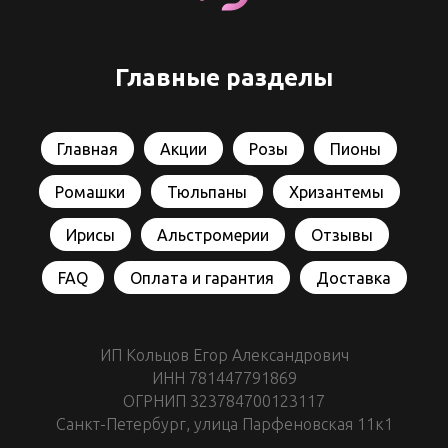
Главные разделы
Главная
Акции
Розы
Пионы
Ромашки
Тюльпаны
Хризантемы
Ирисы
Альстромерии
Отзывы
FAQ
Оплата и гарантия
Доставка
ИП Кольцов Егор Александрович
ИНН 781447791869
ОГРНИП 323784700123117
Санкт-Петербург, улица Парфеновская 11к1