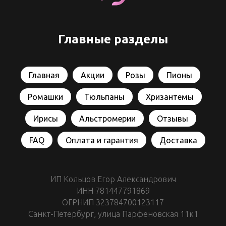
Главные разделы
Главная
Акции
Розы
Пионы
Ромашки
Тюльпаны
Хризантемы
Ирисы
Альстромерии
Отзывы
FAQ
Оплата и гарантия
Доставка
ИП Кольцов Егор Александрович
ИНН 781447791869
ОГРНИП 323784700123117
Санкт-Петербург, улица Парфеновская 11к1